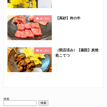
【高砂】吟の牛
食べ呑み
（閉店済み）【薬院】炭焼
食べ呑み
処こてつ
検索
検索