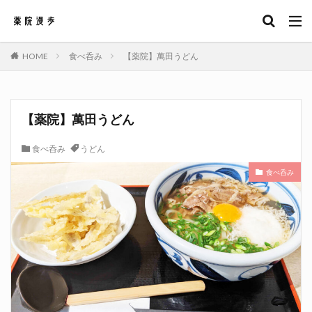
キーワード
HOME
食べ呑み
【薬院】萬田うどん
カテゴリー
【薬院】萬田うどん
タグ
食べ呑み
うどん
うどん
ベーカリー
ラーメン
居酒屋
食べ呑み
焼き鳥
検索