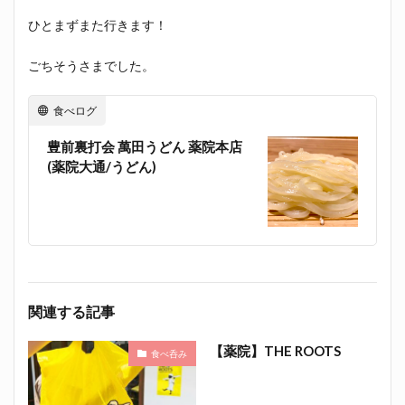
ひとまずまた行きます！
ごちそうさまでした。
食べログ
豊前裏打会 萬田うどん 薬院本店
(薬院大通/うどん)
関連する記事
【薬院】THE ROOTS
食べ呑み