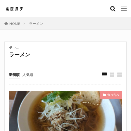
キーワード
HOME
ラーメン
カテゴリー
TAG
ラーメン
タグ
うどん
ベーカリー
ラーメン
居酒屋
新着順
人気順
焼き鳥
食べ呑み
検索