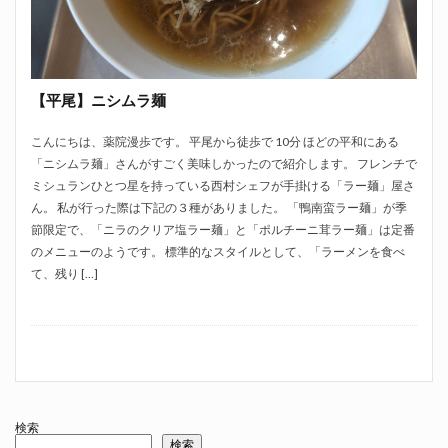
【平尾】ニシムラ麺
こんにちは、薬院漫歩です。 平尾から徒歩で 10分 ほどの平和にある
「ニシムラ麺」さんがすごく美味しかったので紹介します。 フレンチで
ミシュランひとつ星を持っている西村シェフが手掛ける「ラー麺」屋さ
ん。 私が行った際は下記の３種がありました。 「鴨南蛮ラー麺」が季
節限定で、「ニラのクリア塩ラー麺」と「ポルチーニ茸ラー麺」は定番
のメニューのようです。 標準的なスタイルとして、「ラーメンを食べ
て、残り […]
検索
検索